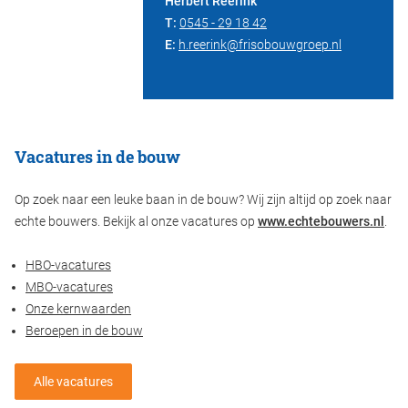
Herbert Reerink
T:
0545 - 29 18 42
E:
h.reerink@frisobouwgroep.nl
Vacatures in de bouw
Op zoek naar een leuke baan in de bouw? Wij zijn altijd op zoek naar
echte bouwers. Bekijk al onze vacatures op
www.echtebouwers.nl
.
HBO-vacatures
MBO-vacatures
Onze kernwaarden
Beroepen in de bouw
Alle vacatures