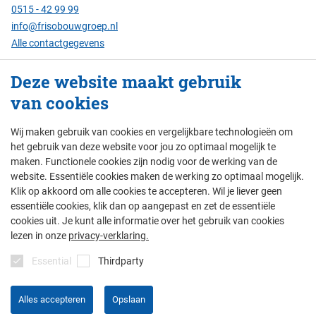
0515 - 42 99 99
info@frisobouwgroep.nl
Alle contactgegevens
Deze website maakt gebruik
Servicenummer
24/7 bereikbaar:
van cookies
088 - 429 00 00
Wij maken gebruik van cookies en vergelijkbare technologieën om
het gebruik van deze website voor jou zo optimaal mogelijk te
maken. Functionele cookies zijn nodig voor de werking van de
© Friso Bouwgroep 2026
website. Essentiële cookies maken de werking zo optimaal mogelijk.
Klik op akkoord om alle cookies te accepteren. Wil je liever geen
colofon
privacy
thema's
disclaimer
essentiële cookies, klik dan op aangepast en zet de essentiële
algemene voorwaarden
cookies uit. Je kunt alle informatie over het gebruik van cookies
lezen in onze
privacy-verklaring.
Essential
Thirdparty
Alles accepteren
Opslaan