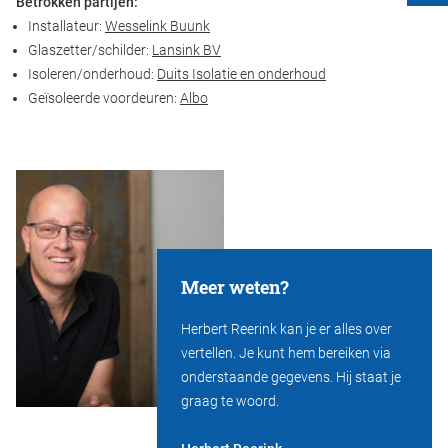
Betrokken partijen:
Installateur:
Wesselink Buunk
Glaszetter/schilder:
Lansink BV
Isoleren/onderhoud:
Duits Isolatie en onderhoud
Geïsoleerde voordeuren:
Albo
Meer weten?
Herbert Reerink kan je er alles over
vertellen. Je kunt hem bereiken via
onderstaande gegevens. Hij staat je
graag te woord.