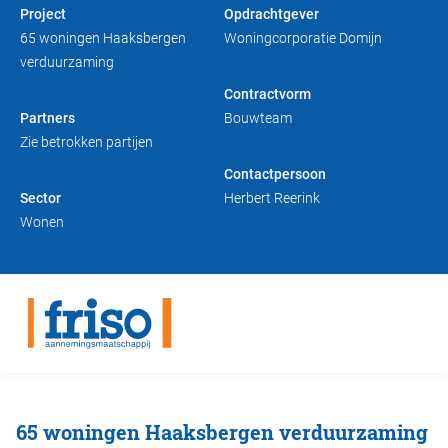
Project
Opdrachtgever
Duurzaam bouwen
Friso magazine
65 woningen Haaksbergen
Woningcorporatie Domijn
verduurzaming
Toelevering
Contractvorm
Partners
Bouwteam
Zie betrokken partijen
Contactpersoon
Sector
Herbert Reerink
Wonen
65 woningen Haaksbergen verduurzaming