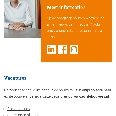
Meer informatie?
Op de hoogte gehouden worden van
al het nieuws van Frisoplan? Volg
ons via onderstaande social media
kanalen:
Vacatures
Op zoek naar een leuke baan in de bouw? Wij zijn altijd op zoek naar
echte bouwers. Bekijk al onze vacatures op
www.echtebouwers.nl
.
Alle vacatures
Stage lopen bij Friso