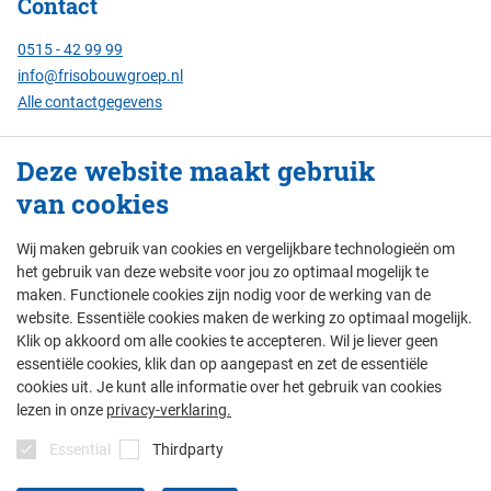
Contact
0515 - 42 99 99
info@frisobouwgroep.nl
Alle contactgegevens
Servicenummer
Deze website maakt gebruik
24/7 bereikbaar:
van cookies
088 - 429 00 00
Wij maken gebruik van cookies en vergelijkbare technologieën om
het gebruik van deze website voor jou zo optimaal mogelijk te
maken. Functionele cookies zijn nodig voor de werking van de
© Friso Bouwgroep 2026
website. Essentiële cookies maken de werking zo optimaal mogelijk.
Klik op akkoord om alle cookies te accepteren. Wil je liever geen
colofon
privacy
thema's
disclaimer
essentiële cookies, klik dan op aangepast en zet de essentiële
algemene voorwaarden
cookies uit. Je kunt alle informatie over het gebruik van cookies
lezen in onze
privacy-verklaring.
Essential
Thirdparty