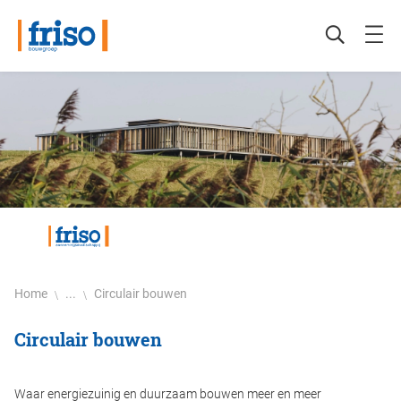
Woningbouw
De betrokken bouwer
Ontwikkeling
Historie
Utiliteitsbouw
Certificering
Beton- en waterbouw
Duurzaamheid
Home
...
Circulair bouwen
Restauratie
Friso werkt veilig
Circulair bouwen
Onderhoud en verbouw
Werken bij Friso
Waar energiezuinig en duurzaam bouwen meer en meer