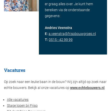
er graag alles over. Je kunt hem
bereiken via de onderstaande
gegevens:
Andries Veenstra
E:
a.veenstra@frisobouwgroep.nl
T:
0515 - 42 99 99
Vacatures
Op zoek naar een leuke baan in de bouw? Wij zijn altijd op zoek naar
echte bouwers. Bekijk al onze vacatures op
www.echtebouwers.nl
.
Alle vacatures
Stage lopen bij Friso