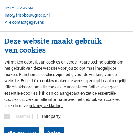
0515 - 42 99 99
info@frisobouwgroep.nl
Alle contactgegevens
Servicenummer
Deze website maakt gebruik
24/7 bereikbaar:
van cookies
088 - 429 00 00
Wij maken gebruik van cookies en vergelijkbare technologieën om
het gebruik van deze website voor jou zo optimaal mogelijk te
maken. Functionele cookies zijn nodig voor de werking van de
© Friso Bouwgroep 2026
website. Essentiële cookies maken de werking zo optimaal mogelijk.
Klik op akkoord om alle cookies te accepteren. Wil je liever geen
colofon
privacy
thema's
disclaimer
essentiële cookies, klik dan op aangepast en zet de essentiële
algemene voorwaarden
cookies uit. Je kunt alle informatie over het gebruik van cookies
lezen in onze
privacy-verklaring.
Essential
Thirdparty
Alles accepteren
Opslaan