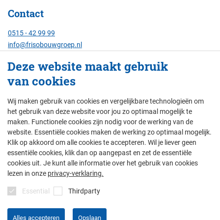
Contact
0515 - 42 99 99
info@frisobouwgroep.nl
Alle contactgegevens
Deze website maakt gebruik
van cookies
Servicenummer
24/7 bereikbaar:
Wij maken gebruik van cookies en vergelijkbare technologieën om
088 - 429 00 00
het gebruik van deze website voor jou zo optimaal mogelijk te
maken. Functionele cookies zijn nodig voor de werking van de
website. Essentiële cookies maken de werking zo optimaal mogelijk.
Klik op akkoord om alle cookies te accepteren. Wil je liever geen
© Friso Bouwgroep 2026
essentiële cookies, klik dan op aangepast en zet de essentiële
cookies uit. Je kunt alle informatie over het gebruik van cookies
colofon
privacy
thema's
disclaimer
lezen in onze
privacy-verklaring.
algemene voorwaarden
Essential
Thirdparty
Alles accepteren
Opslaan