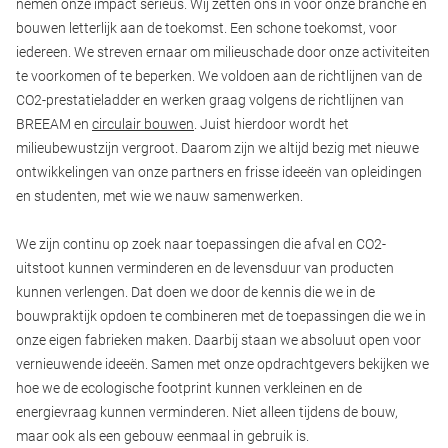
nemen onze impact serieus. Wij zetten ons in voor onze branche en
bouwen letterlijk aan de toekomst. Een schone toekomst, voor
iedereen. We streven ernaar om milieuschade door onze activiteiten
te voorkomen of te beperken. We voldoen aan de richtlijnen van de
CO2-prestatieladder en werken graag volgens de richtlijnen van
BREEAM en
circulair bouwen
. Juist hierdoor wordt het
milieubewustzijn vergroot. Daarom zijn we altijd bezig met nieuwe
ontwikkelingen van onze partners en frisse ideeën van opleidingen
en studenten, met wie we nauw samenwerken.
We zijn continu op zoek naar toepassingen die afval en CO2-
uitstoot kunnen verminderen en de levensduur van producten
kunnen verlengen. Dat doen we door de kennis die we in de
bouwpraktijk opdoen te combineren met de toepassingen die we in
onze eigen fabrieken maken. Daarbij staan we absoluut open voor
vernieuwende ideeën. Samen met onze opdrachtgevers bekijken we
hoe we de ecologische footprint kunnen verkleinen en de
energievraag kunnen verminderen. Niet alleen tijdens de bouw,
maar ook als een gebouw eenmaal in gebruik is.