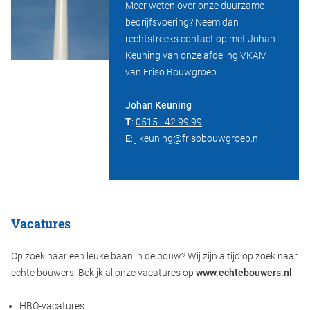
Meer weten over onze duurzame
bedrijfsvoering? Neem dan
rechtstreeks contact op met Johan
Keuning van onze afdeling VKAM
van Friso Bouwgroep.
Johan Keuning
T
:
0515 - 42 99 99
E
:
j.keuning@frisobouwgroep.nl
Vacatures
Op zoek naar een leuke baan in de bouw? Wij zijn altijd op zoek naar
echte bouwers. Bekijk al onze vacatures op
www.echtebouwers.nl
.
HBO-vacatures