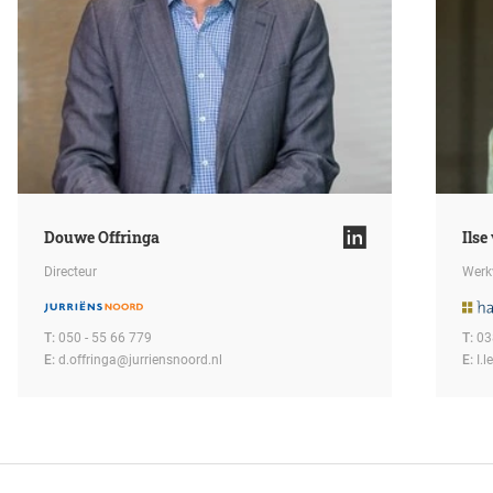
Douwe Offringa
Ilse
Directeur
Werk
T:
050 - 55 66 779
T:
03
E:
d.offringa@jurriensnoord.nl
E:
I.