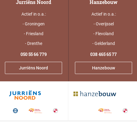
Jurriëns Noord
Hanzebouw
Duurzaam bouwen
Friso magazine
Actief in o.a.:
Actief in o.a.:
- Groningen
- Overijssel
Toelevering
- Friesland
- Flevoland
- Drenthe
- Gelderland
050 55 66 779
038 465 65 77
Jurriëns Noord
Hanzebouw