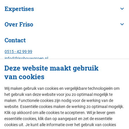
Expertises
Over Friso
Contact
0515 - 42 99 99
info@frisobouwgroep.nl
Alle contactgegevens
Deze website maakt gebruik
van cookies
Servicenummer
24/7 bereikbaar:
Wij maken gebruik van cookies en vergelijkbare technologieën om
088 - 429 00 00
het gebruik van deze website voor jou zo optimaal mogelijk te
maken. Functionele cookies zijn nodig voor de werking van de
website. Essentiële cookies maken de werking zo optimaal mogelijk.
Klik op akkoord om alle cookies te accepteren. Wil je liever geen
© Friso Bouwgroep 2026
essentiële cookies, klik dan op aangepast en zet de essentiële
cookies uit. Je kunt alle informatie over het gebruik van cookies