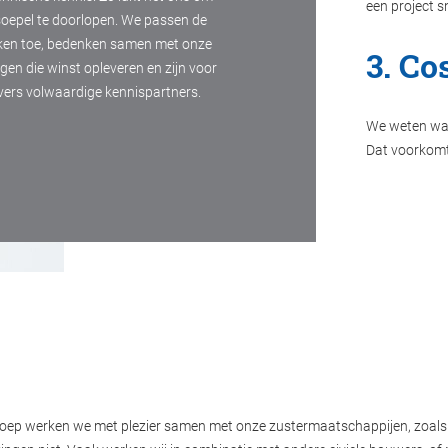
een project sn
epel te doorlopen. We passen de
ken toe, bedenken samen met onze
3. Co
gen die winst opleveren en zijn voor
ers volwaardige kennispartners.
We weten wat
Dat voorkomt
groep werken we met plezier samen met onze zustermaatschappijen, zoal