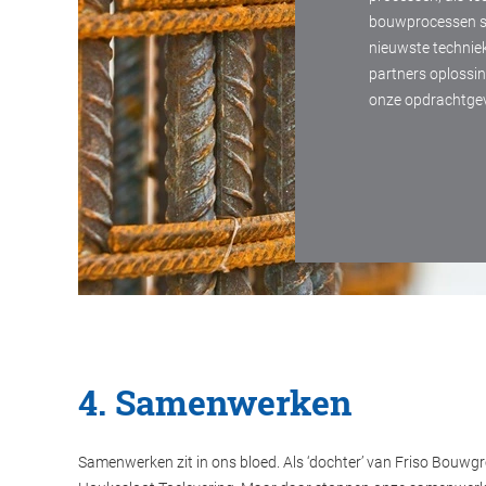
bouwprocessen so
nieuwste technie
partners oplossin
onze opdrachtgev
4. Samenwerken
Samenwerken zit in ons bloed. Als ‘dochter’ van Friso Bouw