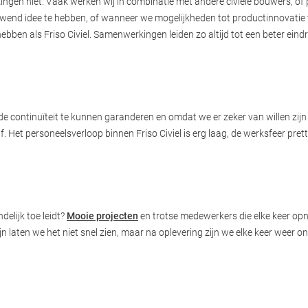
n niet. Vaak werken wij in combinatie met andere civiele bouwers, of pa
end idee te hebben, of wanneer we mogelijkheden tot productinnovatie t
 hebben als Friso Civiel. Samenwerkingen leiden zo altijd tot een beter eind
 de continuïteit te kunnen garanderen en omdat we er zeker van willen zi
lf. Het personeelsverloop binnen Friso Civiel is erg laag, de werksfeer p
elijk toe leidt?
Mooie projecten
en trotse medewerkers die elke keer opn
laten we het niet snel zien, maar na oplevering zijn we elke keer weer on