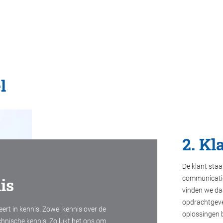
l
2. Kl
De klant staa
is
communicatie 
vinden we daa
opdrachtgever
teert in kennis. Zowel kennis over de
oplossingen 
chnische kennis. Zo lukt het ons om