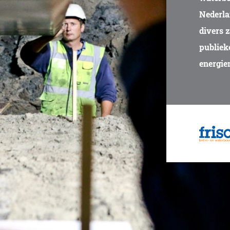
Nederla
divers 
publiek
energie