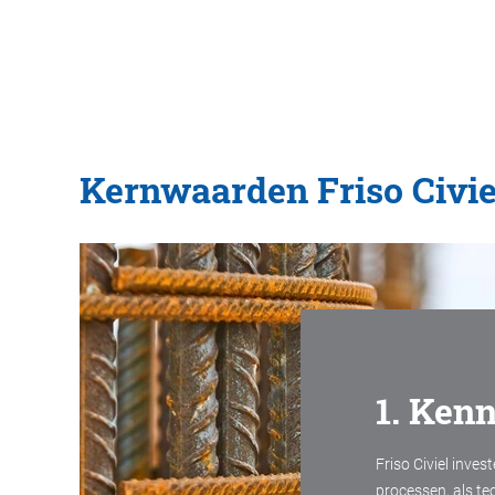
Kernwaarden Friso Civie
1. Kenn
Friso Civiel inves
processen, als te