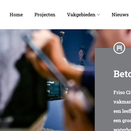
Home
Projecten
Vakgebieden
Nieuws
Bet
Friso Ci
vakmann
een lee
een gro
waterbo