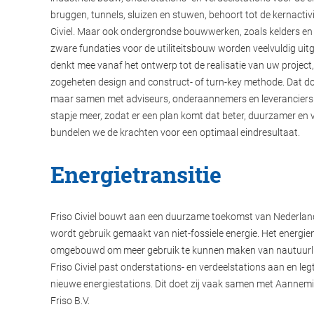
bruggen, tunnels, sluizen en stuwen, behoort tot de kernactivi
Civiel. Maar ook ondergrondse bouwwerken, zoals kelders e
zware fundaties voor de utiliteitsbouw worden veelvuldig uitge
denkt mee vanaf het ontwerp tot de realisatie van uw project,
zogeheten design and construct- of turn-key methode. Dat doet
maar samen met adviseurs, onderaannemers en leveranciers.
stapje meer, zodat er een plan komt dat beter, duurzamer en ve
bundelen we de krachten voor een optimaal eindresultaat.
Energietransitie
Friso Civiel bouwt aan een duurzame toekomst van Nederlan
wordt gebruik gemaakt van niet-fossiele energie. Het energie
omgebouwd om meer gebruik te kunnen maken van nautuurli
Friso Civiel past onderstations- en verdeelstations aan en leg
nieuwe energiestations. Dit doet zij vaak samen met Aanne
Friso B.V.