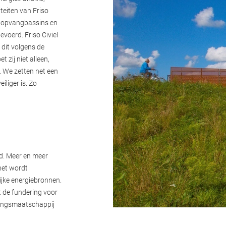
teiten van Friso
n opvangbassins en
voerd. Friso Civiel
 dit volgens de
 zij niet alleen,
 We zetten net een
iliger is. Zo
d. Meer en meer
net wordt
jke energiebronnen.
t de fundering voor
mingsmaatschappij