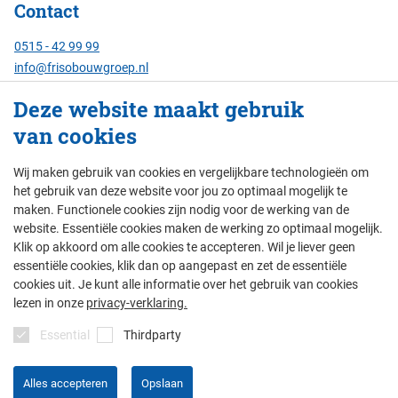
Contact
0515 - 42 99 99
info@frisobouwgroep.nl
Alle contactgegevens
Deze website maakt gebruik
van cookies
Servicenummer
24/7 bereikbaar:
Wij maken gebruik van cookies en vergelijkbare technologieën om
088 - 429 00 00
het gebruik van deze website voor jou zo optimaal mogelijk te
maken. Functionele cookies zijn nodig voor de werking van de
website. Essentiële cookies maken de werking zo optimaal mogelijk.
Klik op akkoord om alle cookies te accepteren. Wil je liever geen
© Friso Bouwgroep 2026
essentiële cookies, klik dan op aangepast en zet de essentiële
cookies uit. Je kunt alle informatie over het gebruik van cookies
colofon
privacy
thema's
disclaimer
lezen in onze
privacy-verklaring.
algemene voorwaarden
Essential
Thirdparty
Alles accepteren
Opslaan