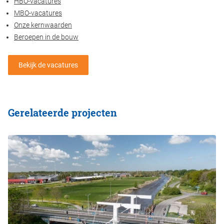
HBO-vacatures
MBO-vacatures
Onze kernwaarden
Beroepen in de bouw
Bekijk de vacatures
Gerelateerde projecten