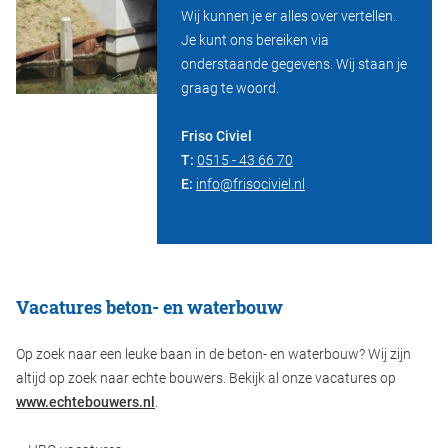
Wij kunnen je er alles over vertellen.
Je kunt ons bereiken via
onderstaande gegevens. Wij staan je
graag te woord.
Friso Civiel
T:
0515 - 43 66 70
E:
info@frisociviel.nl
Vacatures beton- en waterbouw
Op zoek naar een leuke baan in de beton- en waterbouw? Wij zijn
altijd op zoek naar echte bouwers. Bekijk al onze vacatures op
www.echtebouwers.nl
.