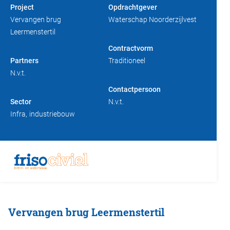
Project
Opdrachtgever
Duurzaam bouwen
Friso magazine
Vervangen brug
Waterschap Noorderzijlvest
Leermenstertil
Toelevering
Contractvorm
Partners
Traditioneel
N.v.t.
Contactpersoon
Sector
N.v.t.
Infra
industriebouw
Vervangen brug Leermenstertil