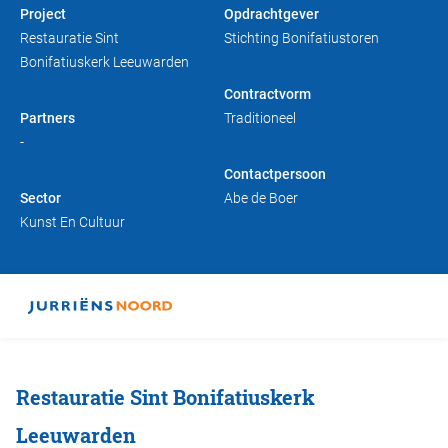
Project
Opdrachtgever
Duurzaam bouwen
Friso magazine
Restauratie Sint
Stichting Bonifatiustoren
Bonifatiuskerk Leeuwarden
Toelevering
Contractvorm
Partners
Traditioneel
-
Contactpersoon
Sector
Abe de Boer
Kunst En Cultuur
Restauratie Sint Bonifatiuskerk
Leeuwarden