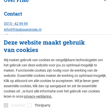
Contact
0515 - 42 99 99
info@frisobouwgroep.nl
Alle contactgegevens
Deze website maakt gebruik
Servicenummer
van cookies
24/7 bereikbaar:
088 - 429 00 00
Wij maken gebruik van cookies en vergelijkbare technologieën om
het gebruik van deze website voor jou zo optimaal mogelijk te
maken. Functionele cookies zijn nodig voor de werking van de
website. Essentiële cookies maken de werking zo optimaal mogelijk.
© Friso Bouwgroep 2026
Klik op akkoord om alle cookies te accepteren. Wil je liever geen
essentiële cookies, klik dan op aangepast en zet de essentiële
colofon
privacy
thema's
disclaimer
cookies uit. Je kunt alle informatie over het gebruik van cookies
lezen in onze
privacy-verklaring.
algemene voorwaarden
Essential
Thirdparty