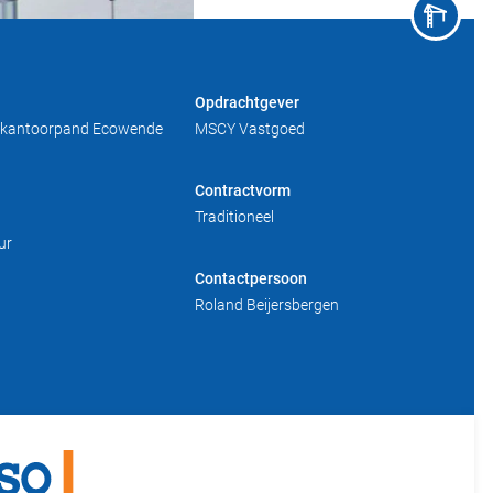
Opdrachtgever
kantoorpand Ecowende
MSCY Vastgoed
Contractvorm
Traditioneel
ur
Contactpersoon
Roland Beijersbergen