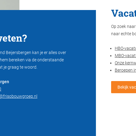
Vacat
Op zoek naar 
eten?
naar echte b
HBO-vacat
nd Beijersbergen kan je er alles over
MBO-vacat
t hem bereiken via de onderstaande
Onze kern
at je graag te woord.
Beroepen i
ergen
Bekijk va
0
n@frisobouwgroep.nl