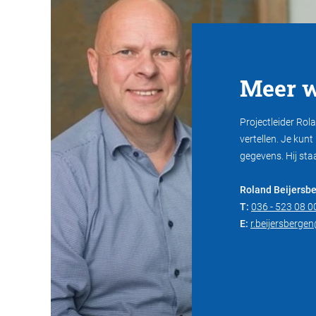
Meer w
Projectleider Rola
vertellen. Je kun
gegevens. Hij sta
Roland Beijersb
T:
036 - 523 08 0
E:
r.beijersberge