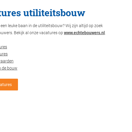
ures utiliteitsbouw
een leuke baan in de utiliteitsbouw? Wij zijn altijd op zoek
ouwers. Bekijk al onze vacatures op
www.echtebouwers.nl
.
ures
ures
waarden
n de bouw
catures