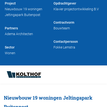
Project
Opdrachtgever
Duurzaam bouwen
Friso magazine
Nieuwbouw 19 woningen
Klavier projectontwikkeling B.V
Jeltingapark Buitenpost
Toelevering
Contractvorm
Partners
Bouwteam
Adema Architecten
Contactpersoon
Sector
Fokke Lemstra
Wonen
Nieuwbouw 19 woningen Jeltingapark
Buitenpost