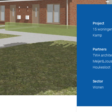
Project
15 woningen
Kamp
Partners
TWA architec
Meijer&Joust
Houkesloot
Sector
Wonen