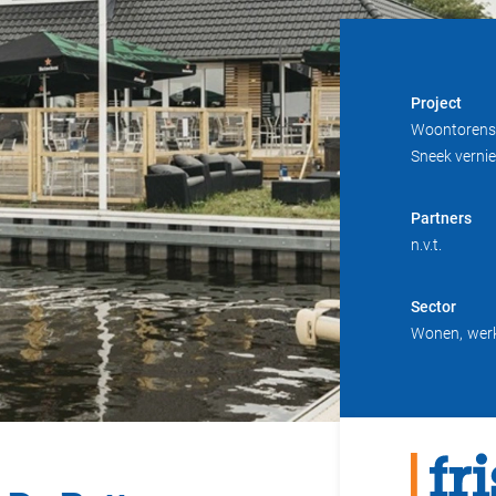
Project
Woontorens 
Sneek vern
Partners
n.v.t.
Sector
Wonen
wer