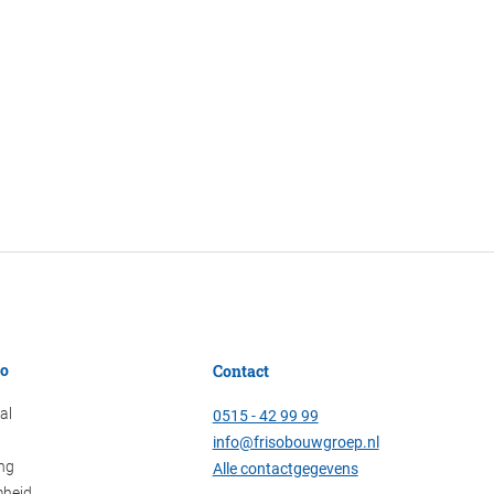
so
Contact
al
0515 - 42 99 99
info@frisobouwgroep.nl
ing
Alle contactgegevens
heid