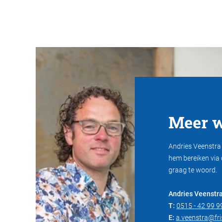
Meer w
Andries Veenstra k
hem bereiken via 
graag te woord.
Andries Veenstr
T:
0515 - 42 99 9
E:
a.veenstra@fr