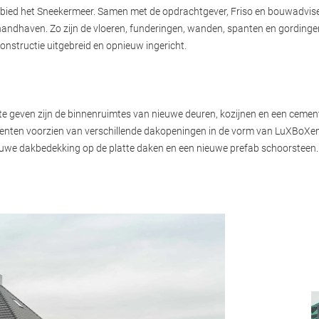
ebied het Sneekermeer. Samen met de opdrachtgever, Friso en bouwadviseu
ndhaven. Zo zijn de vloeren, funderingen, wanden, spanten en gordinge
nstructie uitgebreid en opnieuw ingericht.
 te geven zijn de binnenruimtes van nieuwe deuren, kozijnen en een cem
menten voorzien van verschillende dakopeningen in de vorm van LuXBoXen 
euwe dakbedekking op de platte daken en een nieuwe prefab schoorsteen