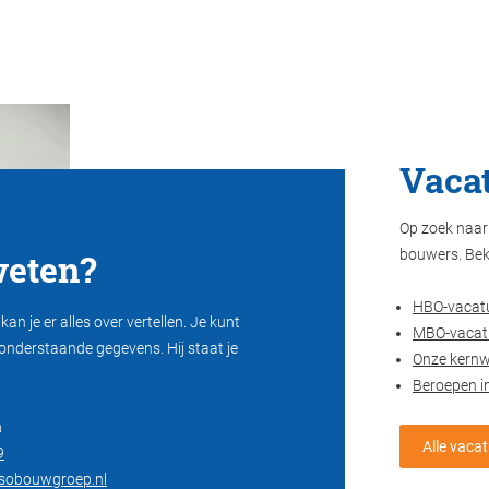
Vacat
Op zoek naar 
eten?
bouwers. Bek
HBO-vacat
an je er alles over vertellen. Je kunt
MBO-vacat
onderstaande gegevens. Hij staat je
Onze kern
Beroepen i
a
Alle vaca
9
isobouwgroep.nl