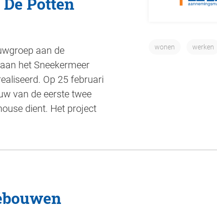
 De Potten
wonen
werken
ouwgroep aan de
 aan het Sneekermeer
realiseerd. Op 25 februari
uw van de eerste twee
ouse dient. Het project
gebouwen