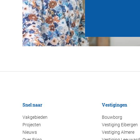
Snel naar
Vestigingen
Vakgebieden
Bouwborg
Projecten
Vestiging Eibergen
Nieuws
Vestiging Almere
Over Friso
Vestiging Leeuwar