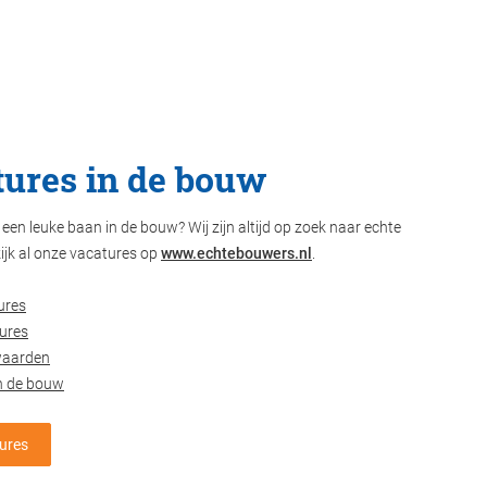
ures in de bouw
een leuke baan in de bouw? Wij zijn altijd op zoek naar echte
ijk al onze vacatures op
www.echtebouwers.nl
.
ures
ures
waarden
n de bouw
tures