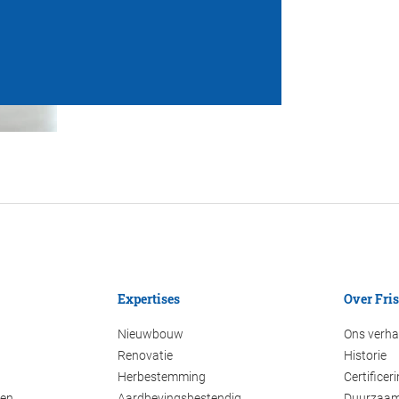
Expertises
Over Fri
Nieuwbouw
Ons verha
Renovatie
Historie
Herbestemming
Certificer
den
Aardbevingsbestendig
Duurzaam