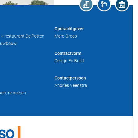
Opdrachtgever
+ restaurant De Potten
Mero Groep
ieuwbouw
Contractvorm
Design En Build
Contactpersoon
Andries Veenstra
ken
recreëren