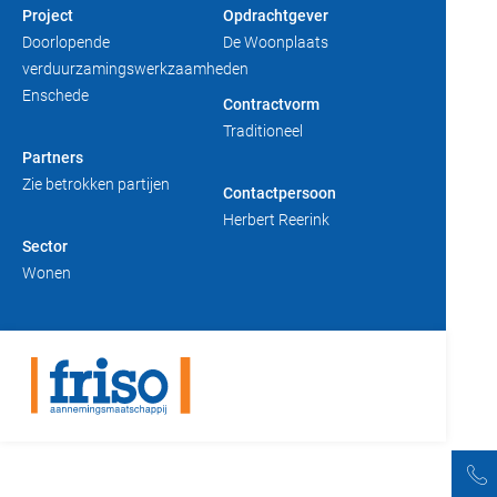
Project
Opdrachtgever
Duurzaam bouwen
Friso magazine
Doorlopende
De Woonplaats
verduurzamingswerkzaamheden
Toelevering
Enschede
Contractvorm
Traditioneel
Partners
Zie betrokken partijen
Contactpersoon
Herbert Reerink
Sector
Wonen