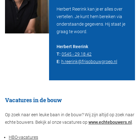
Herbert Reerink kan je er alles over
vertellen. Je kunt hem bereiken via
onderstaande gegevens. Hij staat je
graag te woord.
Herbert Reerink
T:
0545 - 29 18 42
E:
h.reerink@frisobouwgroep.nl
Vacatures in de bouw
Op zoek naar een leuke baan in de bouw? Wij zijn altijd op zoek naar
echte bouwers. Bekijk al onze vacatures op
www.echtebouwers.nl
.
HBO-vacatures