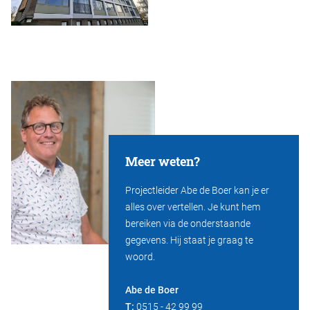
Meer weten?
Projectleider Abe de Boer kan je er
alles over vertellen. Je kunt hem
bereiken via de onderstaande
gegevens. Hij staat je graag te
woord.
Abe de Boer
T:
0515 - 42 99 99