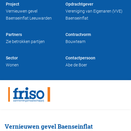
Project
Opdrachtgever
Duurzaam bouwen
Friso magazine
Vernieuwen gevel
Vereniging van Eigenaren (VVE)
Baenseinflat Leeuwarden
Baenseinflat
Toelevering
Partners
Contractvorm
Zie betrokken partijen
Bouwteam
Sector
Contactpersoon
Wonen
Abe de Boer
Vernieuwen gevel Baenseinflat