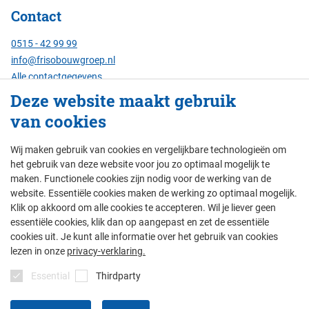
Contact
0515 - 42 99 99
info@frisobouwgroep.nl
Alle contactgegevens
Deze website maakt gebruik
Servicenummer
van cookies
24/7 bereikbaar:
088 - 429 00 00
Wij maken gebruik van cookies en vergelijkbare technologieën om
het gebruik van deze website voor jou zo optimaal mogelijk te
maken. Functionele cookies zijn nodig voor de werking van de
website. Essentiële cookies maken de werking zo optimaal mogelijk.
© Friso Bouwgroep 2026
Klik op akkoord om alle cookies te accepteren. Wil je liever geen
essentiële cookies, klik dan op aangepast en zet de essentiële
colofon
privacy
thema's
disclaimer
cookies uit. Je kunt alle informatie over het gebruik van cookies
algemene voorwaarden
lezen in onze
privacy-verklaring.
Essential
Thirdparty