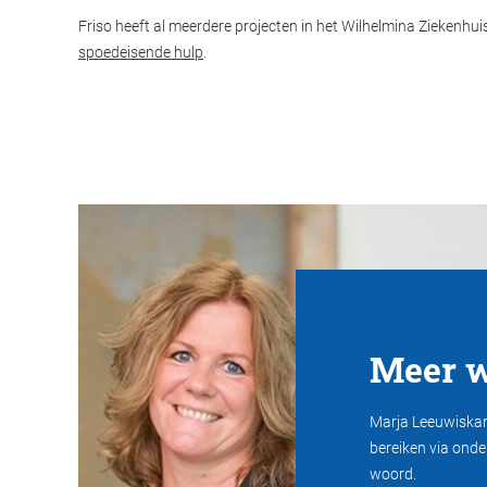
Friso heeft al meerdere projecten in het Wilhelmina Ziekenhui
spoedeisende hulp
.
Meer w
Marja Leeuwiskan 
bereiken via onde
woord.