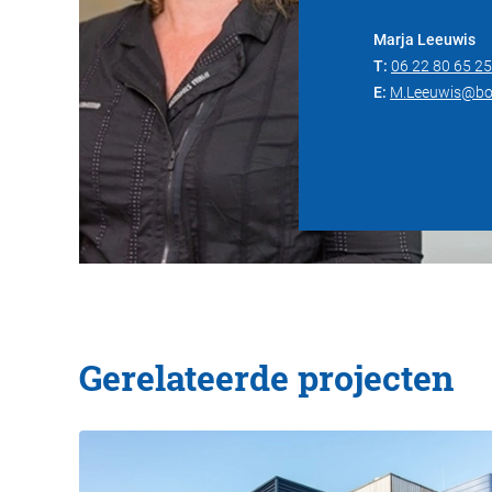
Marja Leeuwis
T:
06 22 80 65 25
E:
M.Leeuwis@bo
Gerelateerde projecten