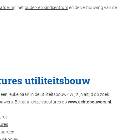
 afdeling
, het
ouder- en kindcentrum
en de verbouwing van de
ures utiliteitsbouw
een leuke baan in de utiliteitsbouw? Wij zijn altijd op zoek
ouwers. Bekijk al onze vacatures op
www.echtebouwers.nl
.
ures
ures
waarden
n de bouw