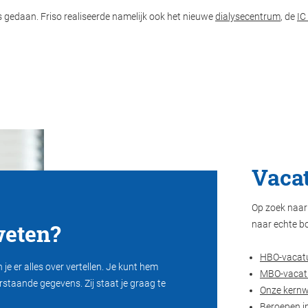
s gedaan. Friso realiseerde namelijk ook het nieuwe
dialysecentrum
, de
IC
Vacat
Op zoek naar 
eten?
naar echte b
HBO-vacat
je er alles over vertellen. Je kunt hem
MBO-vacat
rstaande gegevens. Zij staat je graag te
Onze kern
Beroepen i