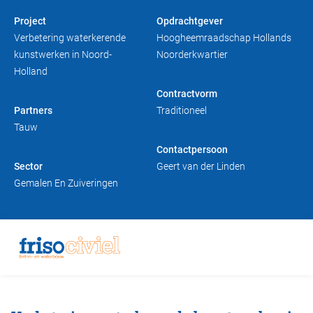
Duurzaam bouwen
Friso magazine
Project
Opdrachtgever
Verbetering waterkerende
Hoogheemraadschap Hollands
kunstwerken in Noord-
Noorderkwartier
Toelevering
Holland
Contractvorm
Partners
Traditioneel
Tauw
Contactpersoon
Sector
Geert van der Linden
Gemalen En Zuiveringen