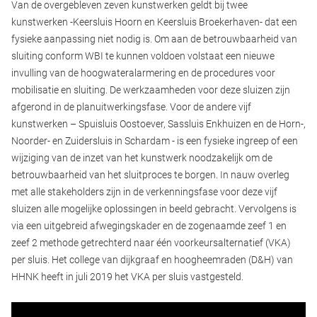
Van de overgebleven zeven kunstwerken geldt bij twee
kunstwerken -Keersluis Hoorn en Keersluis Broekerhaven- dat een
fysieke aanpassing niet nodig is. Om aan de betrouwbaarheid van
sluiting conform WBI te kunnen voldoen volstaat een nieuwe
invulling van de hoogwateralarmering en de procedures voor
mobilisatie en sluiting. De werkzaamheden voor deze sluizen zijn
afgerond in de planuitwerkingsfase. Voor de andere vijf
kunstwerken – Spuisluis Oostoever, Sassluis Enkhuizen en de Horn-,
Noorder- en Zuidersluis in Schardam - is een fysieke ingreep of een
wijziging van de inzet van het kunstwerk noodzakelijk om de
betrouwbaarheid van het sluitproces te borgen. In nauw overleg
met alle stakeholders zijn in de verkenningsfase voor deze vijf
sluizen alle mogelijke oplossingen in beeld gebracht. Vervolgens is
via een uitgebreid afwegingskader en de zogenaamde zeef 1 en
zeef 2 methode getrechterd naar één voorkeursalternatief (VKA)
per sluis. Het college van dijkgraaf en hoogheemraden (D&H) van
HHNK heeft in juli 2019 het VKA per sluis vastgesteld.