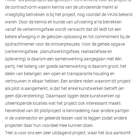
de contractvorm waarin kennis van de uitvoerende markt al
vroegtijdig betrokken is bij het project, nog voordat de VKA’s bekend
waren. Door de kennis en kunde van uitvoering al te betrekken
vanaf de verkenningsfase wordt verwacht dat dit leidt tot een
betere afweging in de gekozen oplossing en tot commitment bij de
opdrachtnemer voor de ontwerpkeuzes. Voor de gehele opgave
(verkenningsfase, planuitwerkingsfase, realisatiefase en
oplevering) is daarom een samenwerking aangegaan met één
partij. Het belang van goede samenwerking is daarom groot; het
delen van belangen, een open en transparante houding en
vertrouwen in elkaar hebben. Een andere reden waarom dit project
als pilot is aangemerkt, is dat het enkel kunstwerken betreft (en
geen dijkversterking). Daarnaast liggen deze kunstwerken op
uiteenlopende locaties wat het project ook interessant maakt.
Nevendoel van dit pilotproject is kennisdeling naar andere partijen
in de watersector en geleerde lessen vast te leggen zodat andere
projecten daar hun voordeel mee kunnen doen.
“Het is voor ons een zeer uitdagend project, waar het dus aankomt