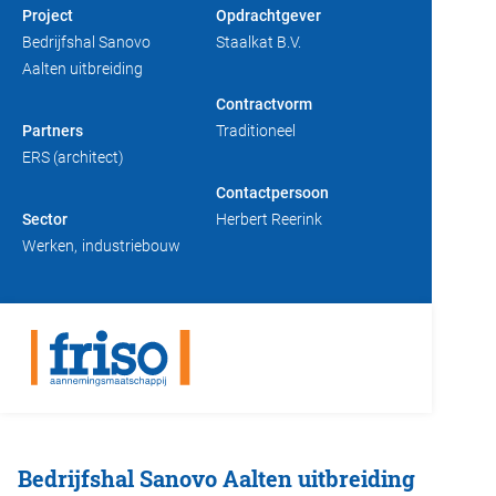
Project
Opdrachtgever
Duurzaam bouwen
Friso magazine
Bedrijfshal Sanovo
Staalkat B.V.
Aalten uitbreiding
Toelevering
Contractvorm
Partners
Traditioneel
ERS (architect)
Contactpersoon
Sector
Herbert Reerink
Werken
industriebouw
Bedrijfshal Sanovo Aalten uitbreiding