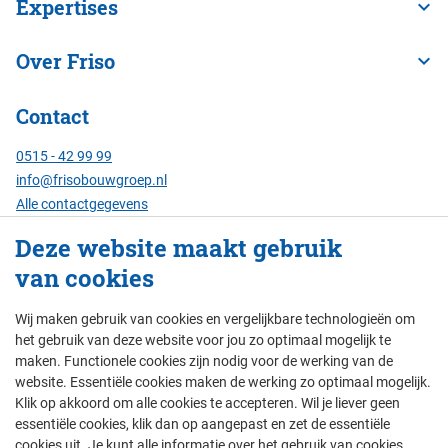
Expertises
Over Friso
Contact
0515 - 42 99 99
info@frisobouwgroep.nl
Alle contactgegevens
Deze website maakt gebruik
Servicenummer
van cookies
24/7 bereikbaar:
088 - 429 00 00
Wij maken gebruik van cookies en vergelijkbare technologieën om
het gebruik van deze website voor jou zo optimaal mogelijk te
maken. Functionele cookies zijn nodig voor de werking van de
website. Essentiële cookies maken de werking zo optimaal mogelijk.
© Friso Bouwgroep 2026
Klik op akkoord om alle cookies te accepteren. Wil je liever geen
essentiële cookies, klik dan op aangepast en zet de essentiële
colofon
privacy
thema's
disclaimer
cookies uit. Je kunt alle informatie over het gebruik van cookies