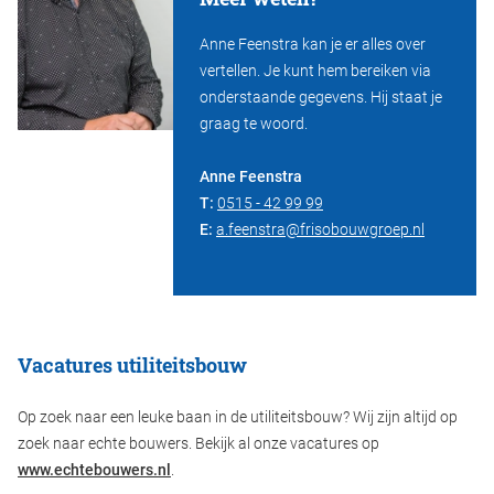
Anne Feenstra kan je er alles over
vertellen. Je kunt hem bereiken via
onderstaande gegevens. Hij staat je
graag te woord.
Anne Feenstra
T:
0515 - 42 99 99
E:
a.feenstra@frisobouwgroep.nl
Vacatures utiliteitsbouw
Op zoek naar een leuke baan in de utiliteitsbouw? Wij zijn altijd op
zoek naar echte bouwers. Bekijk al onze vacatures op
www.echtebouwers.nl
.