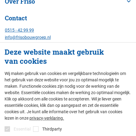
Over Friso
Contact
0515 - 42 99 99
info@frisobouwgroep.nl
Alle contactgegevens
Deze website maakt gebruik
van cookies
Servicenummer
24/7 bereikbaar:
Wij maken gebruik van cookies en vergelijkbare technologieën om
088 - 429 00 00
het gebruik van deze website voor jou zo optimaal mogelijk te
maken. Functionele cookies zijn nodig voor de werking van de
website. Essentiële cookies maken de werking zo optimaal mogelijk.
Klik op akkoord om alle cookies te accepteren. Wil je liever geen
© Friso Bouwgroep 2026
essentiële cookies, klik dan op aangepast en zet de essentiële
cookies uit. Je kunt alle informatie over het gebruik van cookies
colofon
privacy
thema's
disclaimer
lezen in onze
privacy-verklaring.
algemene voorwaarden
Essential
Thirdparty