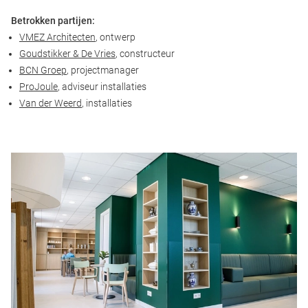
Betrokken partijen:
VMEZ Architecten
, ontwerp
Goudstikker & De Vries
, constructeur
BCN Groep
, projectmanager
ProJoule
, adviseur installaties
Van der Weerd
, installaties