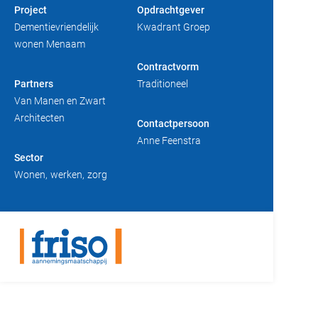
Project
Opdrachtgever
Duurzaam bouwen
Friso magazine
Dementievriendelijk
Kwadrant Groep
wonen Menaam
Toelevering
Contractvorm
Partners
Traditioneel
Van Manen en Zwart
Architecten
Contactpersoon
Anne Feenstra
Sector
Wonen
werken
zorg