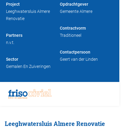
Project
Opdrachtgever
Duurzaam bouwen
Friso magazine
Leeghwatersluis Almere
Gemeente Almere
Renovatie
Toelevering
Contractvorm
Partners
Traditioneel
n.v.t.
Contactpersoon
Sector
Geert van der Linden
Gemalen En Zuiveringen
Leeghwatersluis Almere Renovatie