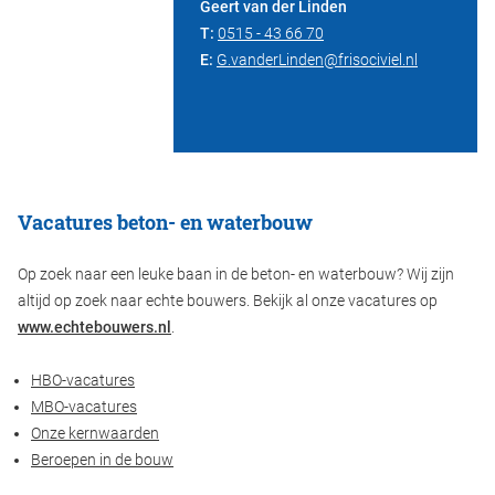
Geert van der Linden
T:
0515 - 43 66 70
E:
G.vanderLinden@frisociviel.nl
Vacatures beton- en waterbouw
Op zoek naar een leuke baan in de beton- en waterbouw? Wij zijn
altijd op zoek naar echte bouwers. Bekijk al onze vacatures op
www.echtebouwers.nl
.
HBO-vacatures
MBO-vacatures
Onze kernwaarden
Beroepen in de bouw