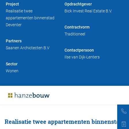
Project
Opdrachtgever
Duurzaam bouwen
Friso magazine
Realisatie twee
Bick Invest Real Estate B.V.
appartementen binnenstad
Toelevering
Deventer
Contractvorm
Traditioneel
Partners
Saanen Archictecten B.V
Contactpersoon
Ilse van Dijk-Lenters
Sector
Wonen
Realisatie twee appartementen binnenstad