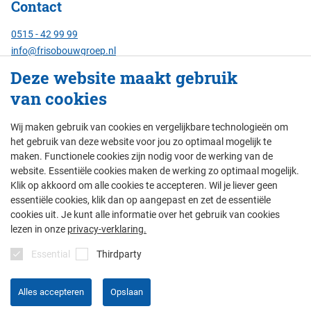
Contact
0515 - 42 99 99
info@frisobouwgroep.nl
Alle contactgegevens
Deze website maakt gebruik
van cookies
Servicenummer
24/7 bereikbaar:
Wij maken gebruik van cookies en vergelijkbare technologieën om
088 - 429 00 00
het gebruik van deze website voor jou zo optimaal mogelijk te
maken. Functionele cookies zijn nodig voor de werking van de
website. Essentiële cookies maken de werking zo optimaal mogelijk.
Klik op akkoord om alle cookies te accepteren. Wil je liever geen
© Friso Bouwgroep 2026
essentiële cookies, klik dan op aangepast en zet de essentiële
cookies uit. Je kunt alle informatie over het gebruik van cookies
colofon
privacy
thema's
disclaimer
lezen in onze
privacy-verklaring.
algemene voorwaarden
Essential
Thirdparty
Alles accepteren
Opslaan