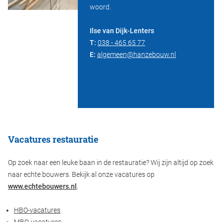
woord.
Ilse van Dijk-Lenters
T:
038 - 465 65 77
E:
algemeen@hanzebouw.nl
Vacatures restauratie
Op zoek naar een leuke baan in de restauratie? Wij zijn altijd op zoek
naar echte bouwers. Bekijk al onze vacatures op
www.echtebouwers.nl
.
HBO-vacatures