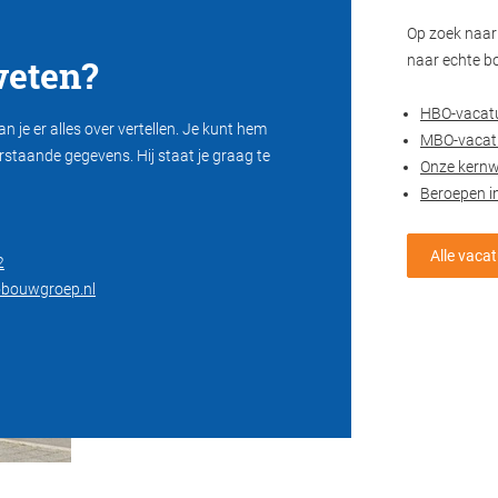
Op zoek naar 
eten?
naar echte b
HBO-vacat
n je er alles over vertellen. Je kunt hem
MBO-vacat
rstaande gegevens. Hij staat je graag te
Onze kern
Beroepen i
Alle vaca
2
obouwgroep.nl