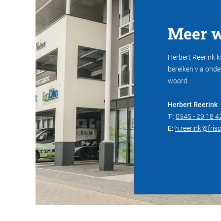
Meer w
Herbert Reerink ka
bereiken via onde
woord.
Herbert Reerink
T:
0545 - 29 18 4
E:
h.reerink@fris