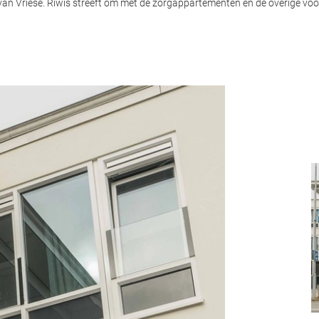
d van Vriese. Riwis streeft om met de zorgappartementen en de overige voo