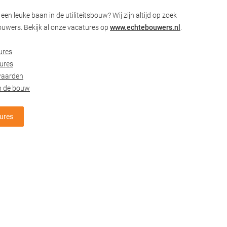
een leuke baan in de utiliteitsbouw? Wij zijn altijd op zoek
ouwers. Bekijk al onze vacatures op
www.echtebouwers.nl
.
ures
ures
waarden
n de bouw
tures