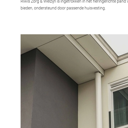
Riwis Zorg & Welzijn is ingetrokken in het heringerichte pan
bieden, ondersteund door passende huisvesting.