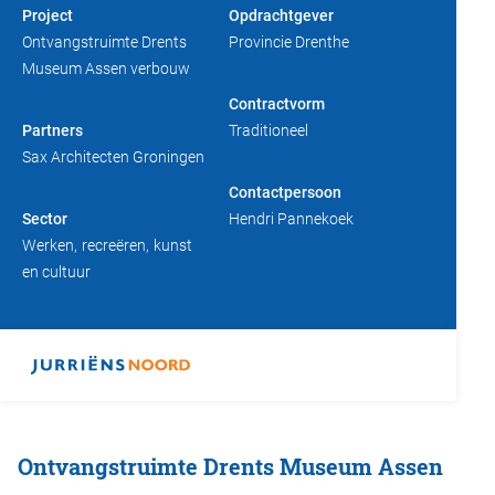
Project
Opdrachtgever
Duurzaam bouwen
Friso magazine
Ontvangstruimte Drents
Provincie Drenthe
Museum Assen verbouw
Toelevering
Contractvorm
Partners
Traditioneel
Sax Architecten Groningen
Contactpersoon
Sector
Hendri Pannekoek
Werken
recreëren
kunst
en cultuur
Ontvangstruimte Drents Museum Assen