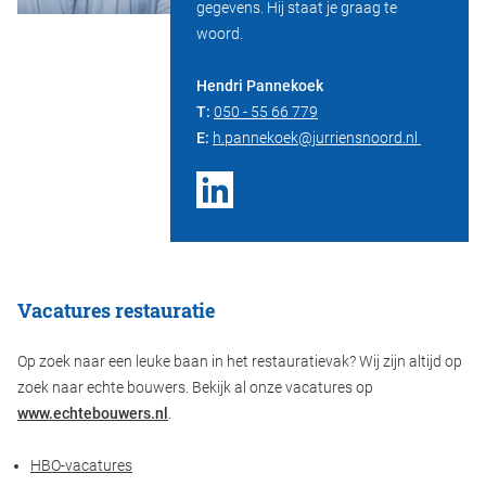
gegevens. Hij staat je graag te
woord.
Hendri Pannekoek
T:
050 - 55 66 779
E:
h.pannekoek@jurriensnoord.nl
Vacatures restauratie
Op zoek naar een leuke baan in het restauratievak? Wij zijn altijd op
zoek naar echte bouwers. Bekijk al onze vacatures op
www.echtebouwers.nl
.
HBO-vacatures