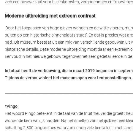
zich een nieuwe zaal voor bijeenkomsten, vergaderingen en trouwerije
Moderne uitbreiding met extreem contrast
‘Door het toepassen van hoge glazen wanden en de witte vloeren, muren
buiten op een historische binnenplaats staat’. En dat is precies wat a
had. ‘Dit museum bestaat uit een mix van verschillende gebouwen uit v
historische details. Deze moderne uitbreiding moet daar een extreem 
Eenvoud in het nieuwe gebouw tegenover het zeer gedetailleerde in d
In totaal heeft de verbouwing, die in maart 2019 begon en in sept
Tijdens de verbouw bleef het museum open voor tentoonstellingen.
_______________________________________________________________________
*Pingo
Het woord Pingo betekent in de taal van de Inuït ‘heuvel die groeit’: heuv
wordende kern van ijs hadden. Na het smelten van het ijs bleef een klei
schatting 2.500 pingoruïnes waarvan er nog vele tientallen in het land