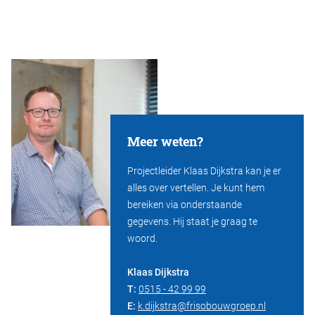
Meer weten?
Projectleider Klaas Dijkstra kan je er
alles over vertellen. Je kunt hem
bereiken via onderstaande
gegevens. Hij staat je graag te
woord.
Klaas Dijkstra
T:
0515 - 42 99 99
E:
k.dijkstra@frisobouwgroep.nl