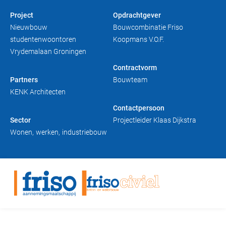
Duurzaam bouwen
Friso magazine
Project
Opdrachtgever
Nieuwbouw
Bouwcombinatie Friso
studentenwoontoren
Koopmans V.O.F.
Toelevering
Vrydemalaan Groningen
Contractvorm
Partners
Bouwteam
KENK Architecten
Contactpersoon
Sector
Projectleider Klaas Dijkstra
Wonen
werken
industriebouw