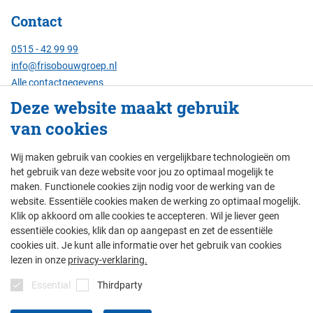
Contact
0515 - 42 99 99
info@frisobouwgroep.nl
Alle contactgegevens
Deze website maakt gebruik
Servicenummer
van cookies
24/7 bereikbaar:
088 - 429 00 00
Wij maken gebruik van cookies en vergelijkbare technologieën om
het gebruik van deze website voor jou zo optimaal mogelijk te
maken. Functionele cookies zijn nodig voor de werking van de
website. Essentiële cookies maken de werking zo optimaal mogelijk.
© Friso Bouwgroep 2026
Klik op akkoord om alle cookies te accepteren. Wil je liever geen
essentiële cookies, klik dan op aangepast en zet de essentiële
colofon
privacy
thema's
disclaimer
cookies uit. Je kunt alle informatie over het gebruik van cookies
algemene voorwaarden
lezen in onze
privacy-verklaring.
Essential
Thirdparty