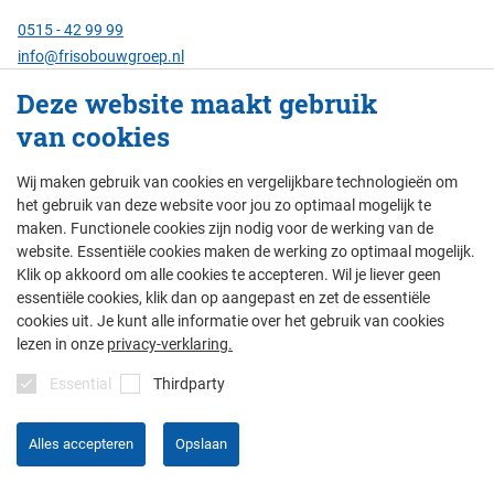
0515 - 42 99 99
info@frisobouwgroep.nl
Alle contactgegevens
Deze website maakt gebruik
van cookies
Servicenummer
24/7 bereikbaar:
Wij maken gebruik van cookies en vergelijkbare technologieën om
088 - 429 00 00
het gebruik van deze website voor jou zo optimaal mogelijk te
maken. Functionele cookies zijn nodig voor de werking van de
website. Essentiële cookies maken de werking zo optimaal mogelijk.
Klik op akkoord om alle cookies te accepteren. Wil je liever geen
© Friso Bouwgroep 2026
essentiële cookies, klik dan op aangepast en zet de essentiële
cookies uit. Je kunt alle informatie over het gebruik van cookies
colofon
privacy
thema's
disclaimer
lezen in onze
privacy-verklaring.
algemene voorwaarden
Essential
Thirdparty
Alles accepteren
Opslaan