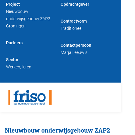
Project
Opdrachtgever
Duurzaam bouwen
Friso magazine
Nieuwbouw
onderwijsgebouw ZAP2
Contractvorm
Toelevering
Groningen
Traditioneel
Partners
Contactpersoon
Marja Leeuwis
Sector
Werken
leren
Nieuwbouw onderwijsgebouw ZAP2