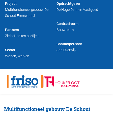
Project
Opdrachtgever
Duurzaam bouwen
Friso magazine
Multifunctioneel gebouw De
De Hoge Dennen Vastgoed
Schout Emmeloord
Toelevering
Contractvorm
Partners
Bouwteam
Zie betrokken partijen
Contactpersoon
Sector
Jan Overwijk
Wonen
werken
Multifunctioneel gebouw De Schout