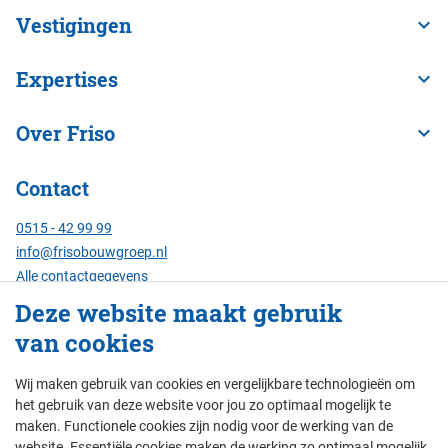
Vestigingen
Expertises
Over Friso
Contact
0515 - 42 99 99
info@frisobouwgroep.nl
Alle contactgegevens
Deze website maakt gebruik
Servicenummer
van cookies
24/7 bereikbaar:
088 - 429 00 00
Wij maken gebruik van cookies en vergelijkbare technologieën om
het gebruik van deze website voor jou zo optimaal mogelijk te
maken. Functionele cookies zijn nodig voor de werking van de
website. Essentiële cookies maken de werking zo optimaal mogelijk.