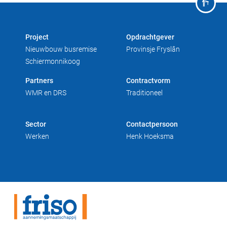
Duurzaam bouwen
Friso magazine
Project
Opdrachtgever
Toelevering
Nieuwbouw busremise
Provinsje Fryslân
Schiermonnikoog
Partners
Contractvorm
WMR en DRS
Traditioneel
Sector
Contactpersoon
Werken
Henk Hoeksma