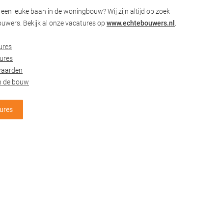
een leuke baan in de woningbouw? Wij zijn altijd op zoek
ouwers. Bekijk al onze vacatures op
www.echtebouwers.nl
.
ures
ures
waarden
n de bouw
tures