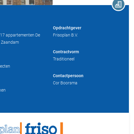
Opdrachtgever
17 appartementen De
Frisoplan B.V.
nt Zaandam
Contractvorm
Traditioneel
ecten
Contactpersoon
Cor Boorsma
ken