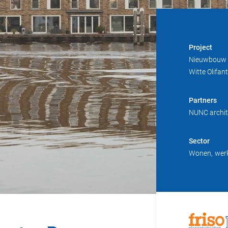
Project
Nieuwbouw 
Witte Olifa
Partners
NUNC archit
Sector
Wonen
wer