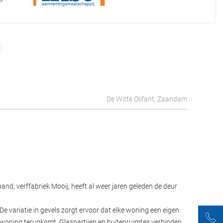
De Witte Olifant, Zaandam
nd, verffabriek Mooij, heeft al weer jaren geleden de deur
De variatie in gevels zorgt ervoor dat elke woning een eigen
lke woning terugkomt. Glaspartijen en buitenruimtes verbinden