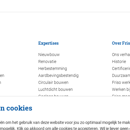
Expertises
Over Fri
Nieuwbouw
Ons verha
Renovatie
Historie
Herbestemming
Certificer
den
Aardbevingsbestendig
Duurzaam
n
Circulair bouwen
Friso werk
Luchtdicht bouwen
Werken bij
Gasloos bouwen
Friso mag
Energiezuinig bouwen
n cookies
BIM
eën om het gebruik van deze website voor jou zo optimaal mogelijk te mak
gelijk. Klik op akkoord om alle cookies te accepteren. Wil je liever geen 