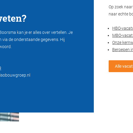
Op zoek naar 
eten?
naar echte b
HBO-vacat
Boorsma kan je er alles over vertellen. Je
MBO-vacat
n via de onderstaande gegevens. Hij
Onze kern
 woord.
Beroepen i
Alle vaca
9
isobouwgroep.nl