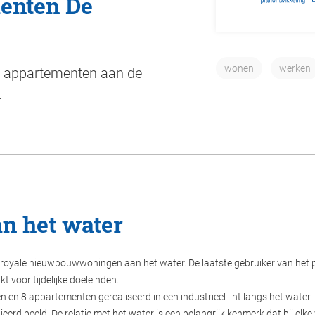
enten De
wonen
werken
8 appartementen aan de
.
 het water
 royale nieuwbouwwoningen aan het water. De laatste gebruiker van het pa
 voor tijdelijke doeleinden.
 en 8 appartementen gerealiseerd in een industrieel lint langs het water. 
tieerd beeld. De relatie met het water is een belangrijk kenmerk dat bij e