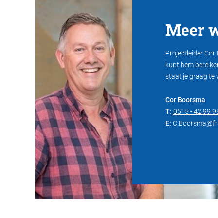
Meer w
Projectleider Cor 
kunt hem bereike
staat je graag te
Cor Boorsma
T:
0515 - 42 99 9
E:
C.Boorsma@fr