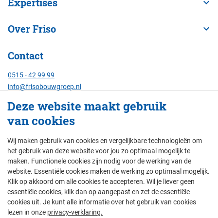
Expertises
Over Friso
Contact
0515 - 42 99 99
info@frisobouwgroep.nl
Alle contactgegevens
Deze website maakt gebruik
van cookies
Servicenummer
24/7 bereikbaar:
Wij maken gebruik van cookies en vergelijkbare technologieën om
088 - 429 00 00
het gebruik van deze website voor jou zo optimaal mogelijk te
maken. Functionele cookies zijn nodig voor de werking van de
website. Essentiële cookies maken de werking zo optimaal mogelijk.
Klik op akkoord om alle cookies te accepteren. Wil je liever geen
© Friso Bouwgroep 2026
essentiële cookies, klik dan op aangepast en zet de essentiële
cookies uit. Je kunt alle informatie over het gebruik van cookies
colofon
privacy
thema's
disclaimer
lezen in onze
privacy-verklaring.