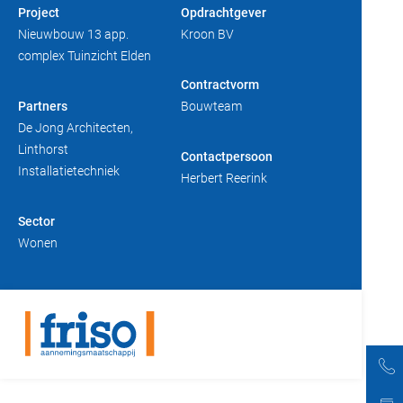
Project
Opdrachtgever
Duurzaam bouwen
Friso magazine
Nieuwbouw 13 app.
Kroon BV
complex Tuinzicht Elden
Toelevering
Contractvorm
Partners
Bouwteam
De Jong Architecten,
Linthorst
Contactpersoon
Installatietechniek
Herbert Reerink
Sector
Wonen