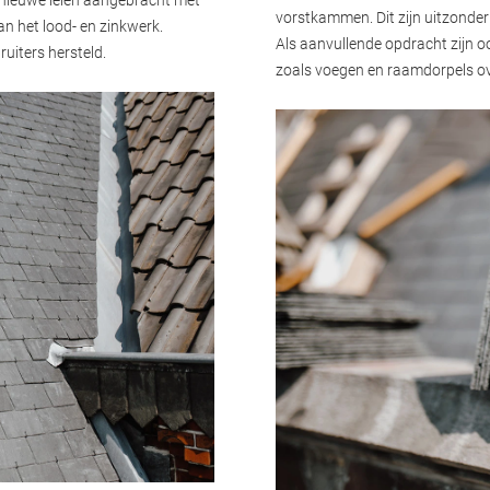
vorstkammen. Dit zijn uitzonde
 het lood- en zinkwerk.
Als aanvullende opdracht zijn o
uiters hersteld.
zoals voegen en raamdorpels o