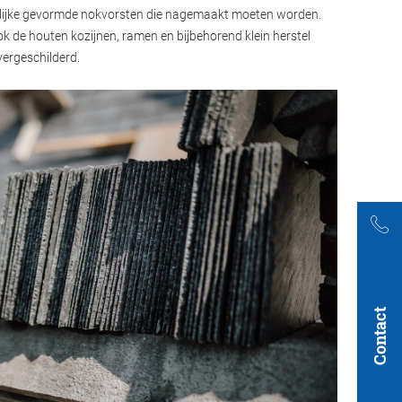
rlijke gevormde nokvorsten die nagemaakt moeten worden.
ok de houten kozijnen, ramen en bijbehorend klein herstel
vergeschilderd.
Contact