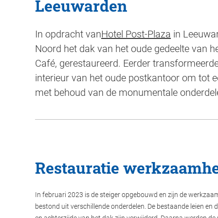
Leeuwarden
In opdracht van
Hotel Post-Plaza
in Leeuwar
Noord het dak van het oude gedeelte van het
Café, gerestaureerd. Eerder transformeerde
interieur van het oude postkantoor om tot e
met behoud van de monumentale onderdel
Restauratie werkzaamh
In februari 2023 is de steiger opgebouwd en zijn de werkzaa
bestond uit verschillende onderdelen. De bestaande leien en 
en achterzijde van het dak zijn verwijderd. Daarna werden d