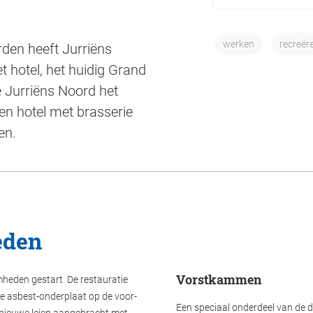
werken
recreër
den heeft Jurriëns
 hotel, het huidig Grand
 Jurriëns Noord het
en hotel met brasserie
en.
eden
Vorstkammen
mheden gestart. De restauratie
de asbest-onderplaat op de voor-
Een speciaal onderdeel van de
e nieuwe leien aangebracht met