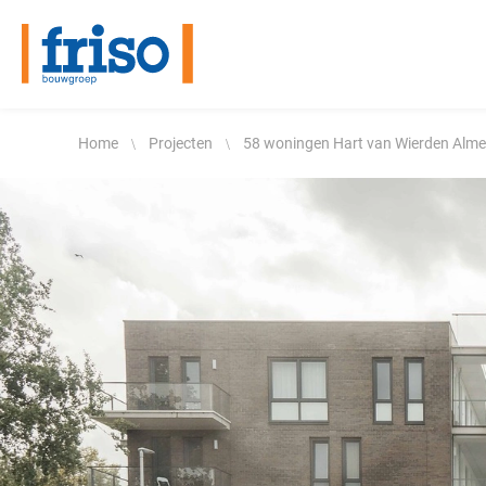
Woningbouw
De betrokken bouwer
Home
Projecten
58 woningen Hart van Wierden Alm
Ontwikkeling
Historie
Utiliteitsbouw
Certificering
Beton- en waterbouw
Duurzaamheid
Restauratie
Friso werkt veilig
Onderhoud en verbouw
Werken bij Friso