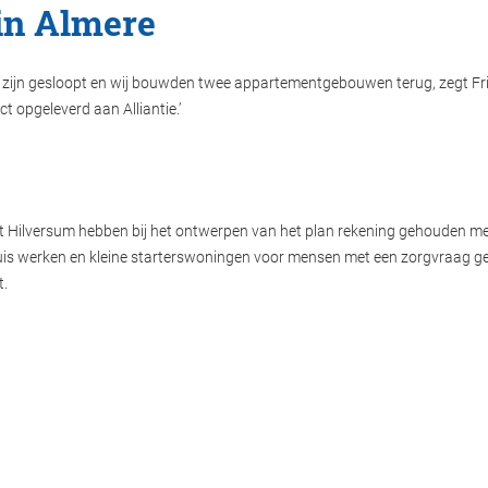
in Almere
zijn gesloopt en wij bouwden twee appartementgebouwen terug, zegt Friso
t opgeleverd aan Alliantie.’
uit Hilversum hebben bij het ontwerpen van het plan rekening gehouden m
thuis werken en kleine starterswoningen voor mensen met een zorgvraag 
t.