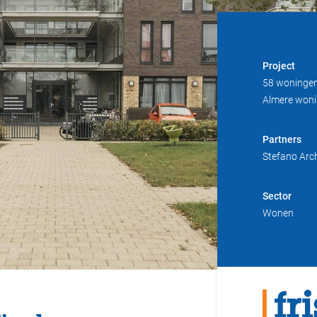
Project
58 woningen
Almere won
Partners
Stefano Arc
Sector
Wonen