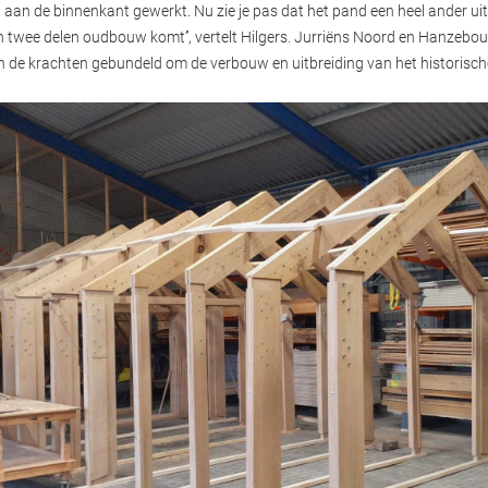
l aan de binnenkant gewerkt. Nu zie je pas dat het pand een heel ander uite
 twee delen oudbouw komt’’, vertelt Hilgers. Jurriëns Noord en Hanzebo
 de krachten gebundeld om de verbouw en uitbreiding van het historisch