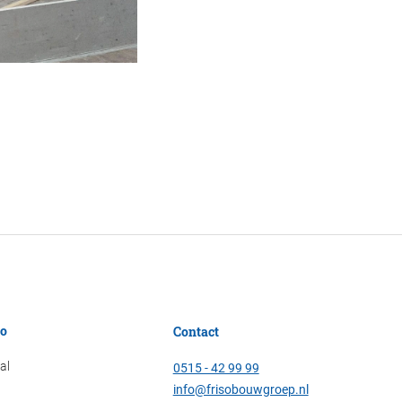
so
Contact
al
0515 - 42 99 99
info@frisobouwgroep.nl