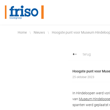
Woningbouw
De betrokken bouwer
Home
Nieuws
Hoogste punt voor Museum Hindeloo
Ontwikkeling
Historie
terug
Utiliteitsbouw
Certificering
Hoogste punt voor Mus
Beton- en waterbouw
Duurzaamheid
25 oktober 2023
Restauratie
Friso werkt veilig
In Hindeloopen werd vori
van
Museum Hindeloop
Onderhoud en verbouw
Werken bij Friso
spanten werd geplaatst 