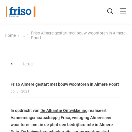
Friso Almere gestart met bouw woontoren in Almere
Home
...
Poort
Woningbouw
De betrokken bouwer
Ontwikkeling
Historie
terug
Utiliteitsbouw
Certificering
Friso Almere gestart met bouw woontoren in Almere Poort
Beton- en waterbouw
Duurzaamheid
06 juli 2021
Restauratie
Friso werkt veilig
In opdracht van
De Alliantie Ontwikkeling
realiseert
Aannemingsmaatschappij Friso, vestiging Almere, een
Onderhoud en verbouw
Werken bij Friso
woontoren met in de plint een bedrijfsruimte in Almere
Duin. De heiwerkzaamheden zijn vorige week gestart.