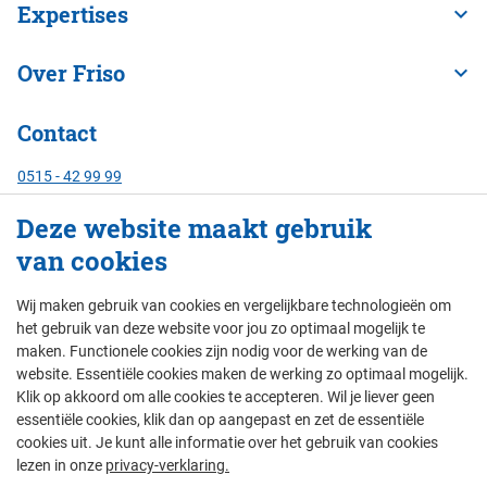
Expertises
Over Friso
Contact
0515 - 42 99 99
info@frisobouwgroep.nl
Deze website maakt gebruik
Alle contactgegevens
van cookies
Servicenummer
Wij maken gebruik van cookies en vergelijkbare technologieën om
24/7 bereikbaar:
het gebruik van deze website voor jou zo optimaal mogelijk te
088 - 429 00 00
maken. Functionele cookies zijn nodig voor de werking van de
website. Essentiële cookies maken de werking zo optimaal mogelijk.
Klik op akkoord om alle cookies te accepteren. Wil je liever geen
essentiële cookies, klik dan op aangepast en zet de essentiële
© Friso Bouwgroep 2026
cookies uit. Je kunt alle informatie over het gebruik van cookies
lezen in onze
privacy-verklaring.
colofon
privacy
thema's
disclaimer